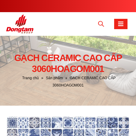
GẠCH CERAMIC CAO CẤP
3060HOAGOM001
Trang chủ
»
Sản phẩm
»
GẠCH CERAMIC CAO CẤP
3060HOAGOM001