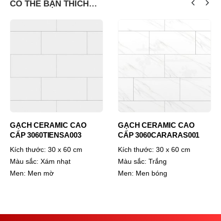
CÓ THỂ BẠN THÍCH…
CAO
GẠCH CERAMIC CAO
GẠCH CERAMIC C
03
CẤP 3060CARARAS001
CẤP 3060ROXY002
 cm
Kích thước:
30 x 60 cm
Kích thước:
30 x 60 
Màu sắc:
Trắng
Màu sắc:
Xám khói
Men:
Men bóng
Men:
Men bóng