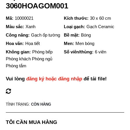
3060HOAGOM001
Mã:
10000021
Kích thước:
30 x 60 cm
Màu sắc:
Xanh
Loại gạch:
Gạch Ceramic
Công năng:
Gạch ốp tường
Bề mặt:
Bóng
Hoa văn:
Họa tiết
Men:
Men bóng
Không gian:
Phòng bếp
Số viên/thùng:
6 viên
Phòng khách Phòng ngủ
Phòng tắm
Vui lòng
đăng ký hoặc đăng nhập
để tải file!
TÌNH TRẠNG:
CÒN HÀNG
TÔI CẦN MUA HÀNG