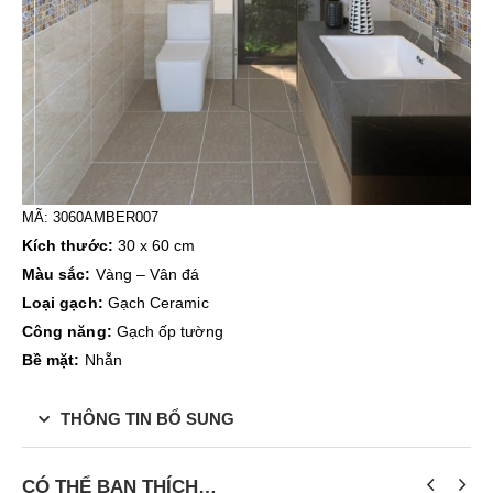
MÃ:
3060AMBER007
Kích thước:
30 x 60 cm
Màu sắc:
Vàng – Vân đá
Loại gạch:
Gạch Ceramic
Công năng:
Gạch ốp tường
Bề mặt:
Nhẵn
THÔNG TIN BỔ SUNG
CÓ THỂ BẠN THÍCH…