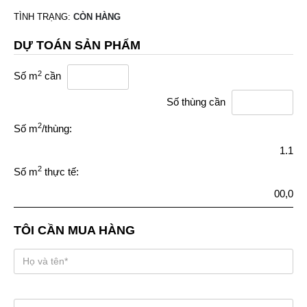
TÌNH TRẠNG:
CÒN HÀNG
DỰ TOÁN SẢN PHẨM
2
Số m
cần
Số thùng cần
2
Số m
/thùng:
1.1
2
Số m
thực tế:
00,0
TÔI CẦN MUA HÀNG