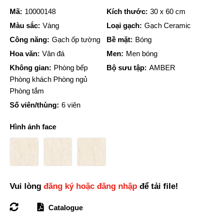
Mã:
10000148
Kích thước:
30 x 60 cm
Màu sắc:
Vàng
Loại gạch:
Gạch Ceramic
Công năng:
Gạch ốp tường
Bề mặt:
Bóng
Hoa văn:
Vân đá
Men:
Men bóng
Không gian:
Phòng bếp
Bộ sưu tập:
AMBER
Phòng khách Phòng ngủ
Phòng tắm
Số viên/thùng:
6 viên
Hình ảnh face
Vui lòng
đăng ký hoặc đăng nhập
để tải file!
Catalogue