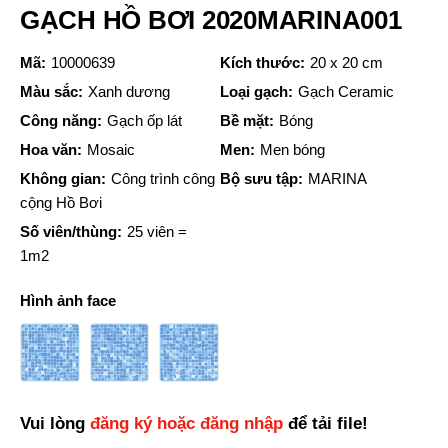
GẠCH HỒ BƠI 2020MARINA001
Mã:
10000639
Kích thước:
20 x 20 cm
Màu sắc:
Xanh dương
Loại gạch:
Gạch Ceramic
Công năng:
Gạch ốp lát
Bề mặt:
Bóng
Hoa văn:
Mosaic
Men:
Men bóng
Không gian:
Công trình công
Bộ sưu tập:
MARINA
cộng Hồ Bơi
Số viên/thùng:
25 viên =
1m2
Hình ảnh face
Vui lòng
đăng ký hoặc đăng nhập
để tải file!