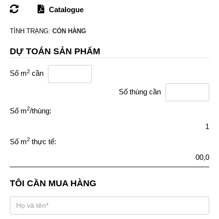
Catalogue
TÌNH TRẠNG:
CÒN HÀNG
DỰ TOÁN SẢN PHẨM
2
Số m
cần
Số thùng cần
2
Số m
/thùng:
1
2
Số m
thực tế:
00,0
TÔI CẦN MUA HÀNG