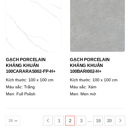
GẠCH PORCELAIN
GẠCH PORCELAIN
KHÁNG KHUẨN
KHÁNG KHUẨN
100CARARAS002-FP-H+
100BARI002-H+
Kích thước:
100 x 100 cm
Kích thước:
100 x 100 cm
Màu sắc:
Trắng
Màu sắc:
Xám
Men:
Full Polish
Men:
Men mờ
…
1
2
3
19
20